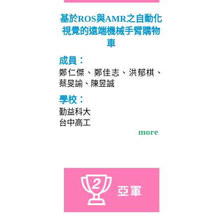
基於ROS與AMR之自動化
視覺的遠端機械手臂購物
車
成員：
鄭仁傑、鄭佳志、洪郁棋、
蔡旻諭、陳昱誠
學校：
勤益科大
台中高工
more