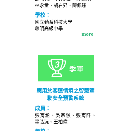
林永堂、胡右昇、陳佩臻
學校：
國立勤益科技大學
慈明高級中學
more
應用於客運情境之智慧駕
駛安全預警系統
成員：
張育丞、吳宗融、張育阡、
辜弘沅、王柏偉