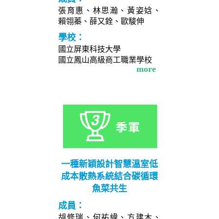
張育惠、林思瀚、黃姿娢、
賴翎蓁、薛又銓、歐駿伸
學校：
國立屏東科技大學
國立鳳山高級商工職業學校
more
一種新穎設計智慧溫室低
成本散熱系統結合碳循環
魚菜共生
成員：
胡修瑞、何祐緯、方建木、