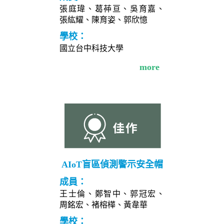
張庭瑋、葛茽亘、吳育嘉、
張紘耀、陳育姿、郭欣憶
學校：
國立台中科技大學
more
AIoT盲區偵測警示安全帽
成員：
王士倫、鄭智中、郭冠宏、
周銘宏、褚榕樺、黃韋華
學校：