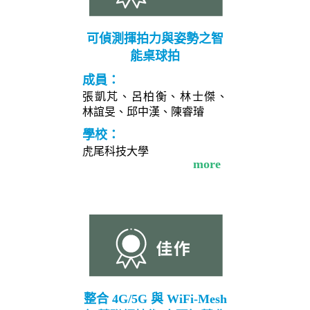
可偵測揮拍力與姿勢之智
能桌球拍
成員：
張凱芃、呂柏衡、林士傑、
林誼旻、邱中漢、陳睿璿
學校：
虎尾科技大學
more
整合 4G/5G 與 WiFi-Mesh