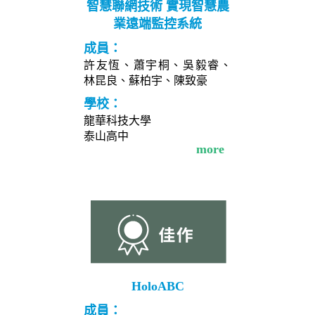
智慧聯網技術 實現智慧農
業遠端監控系統
成員：
許友恆、蕭宇桐、吳毅睿、
林昆良、蘇柏宇、陳致豪
學校：
龍華科技大學
泰山高中
more
HoloABC
成員：