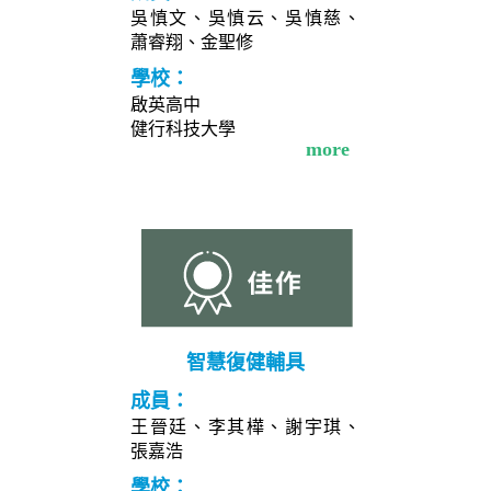
吳慎文、吳慎云、吳慎慈、
蕭睿翔、金聖修
學校：
啟英高中
健行科技大學
more
智慧復健輔具
成員：
王晉廷、李其樺、謝宇琪、
張嘉浩
學校：